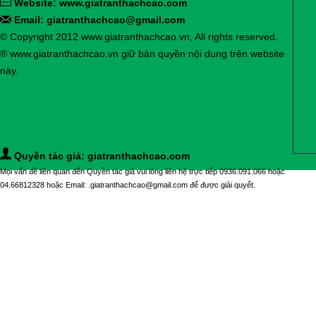
Website:
www.giatranthachcao.com
Email: giatranthachcao@gmail.com
© Copyright 2012 www.giatranthachcao.vn, All rights reserved.
® www.giatranthachcao.vn giữ bản quyền nội dung trên website
này.
Quyền tác giả: giatranthachcao.com
Mọi vấn đề liên quan đến Quyền tác giả vui lòng liên hệ trực tiếp 0936.091.066 hoặc
04.66812328 hoặc Email: .giatranthachcao@gmail.com để được giải quyết.