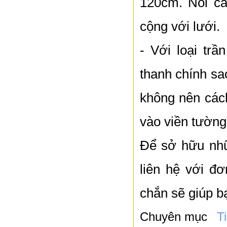
120cm. Nối cá
cộng với lưới.
- Với loại tr
thanh chính sa
không nên các
vào viền tườn
Để sở hữu nhữ
liên hệ với đơ
chắn sẽ giúp bạ
Chuyên mục
T