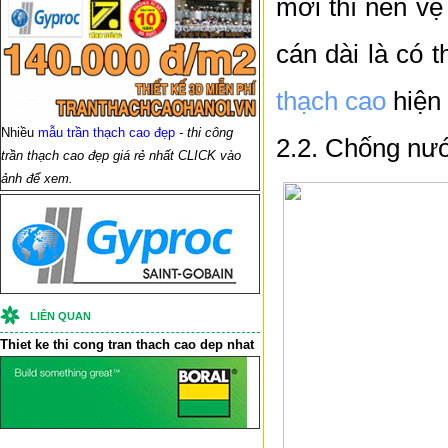
mới thì nên vệ
cán dài là có 
thạch cao
hiện 
Nhiều
mẫu trần thạch cao đẹp
- thi công
2.2. Chống nư
trần thạch cao đẹp giá rẻ nhất CLICK vào
ảnh để xem.
LIÊN QUAN
Thiet ke thi cong
tran thach cao
dep nhat