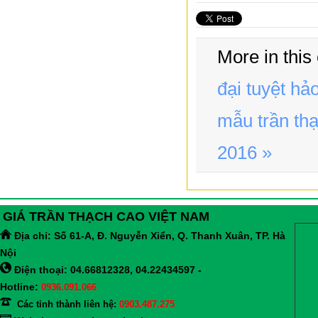
More in this
đại tuyệt h
mẫu trần thạ
2016 »
GIÁ TRẦN THẠCH CAO VIỆT NAM
Địa chỉ:
Số 61-A, Đ. Nguyễn Xiển, Q. Thanh Xuân, TP. Hà
Nội
Điện thoại: 04.66812328, 04.22434597 -
Hotline:
0936.091.066
Các tỉnh thành liên hệ:
0903.487.275