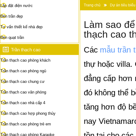
Trang chủ
Dự án tiêu biểu
Lắp đặt điện nước
Làm sao để tăng thời gian tồn t
Đèn trần đẹp
Làm sao để 
Tư vấn thiết kế nhà đẹp
thạch cao t
Đèn quạt trần
Các
mẫu trần 
Trần thạch cao
Trần thạch cao phòng khách
thự hoặc villa
Trần thạch cao phòng ngủ
đẳng cấp hơn 
Trần thạch cao chung cư
đó không thể b
Trần thạch cao văn phòng
Trần thạch cao nhà cấp 4
tăng hơn độ b
Trần thạch cao hợp phong thủy
nay Vietnamarc
Trần thạch cao phòng trẻ em
tồn tại cho các
Trần thạch cao phòng Karaoke