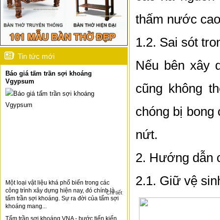
thấm nước cao
1.2. Sai sót tro
Tin tức mới
Nếu bên xây d
Báo giá tấm trần sợi khoáng
Vgypsum
cũng không t
chóng bị bong 
nứt.
2. Hướng dẫn c
2.1. Giữ vệ sin
Một loại vật liệu khá phổ biến trong các
công trình xây dựng hiện nay, đó chính là
Chi tiết
tấm trần sợi khoáng. Sự ra đời của tấm sợi
khoáng mang...
Tấm trần sợi khoáng VNA - bước tiến kiến