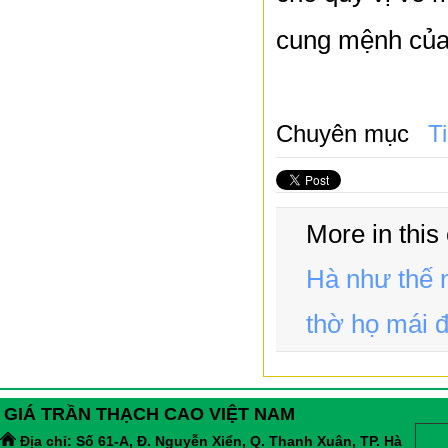
cung mệnh của 
Chuyên mục
T
More in this
Hà như thế 
thờ họ mái 
GIÁ TRẦN THẠCH CAO VIỆT NAM
Địa chỉ:
Số 61-A, Đ. Nguyễn Xiển, Q. Thanh Xuân, TP. Hà