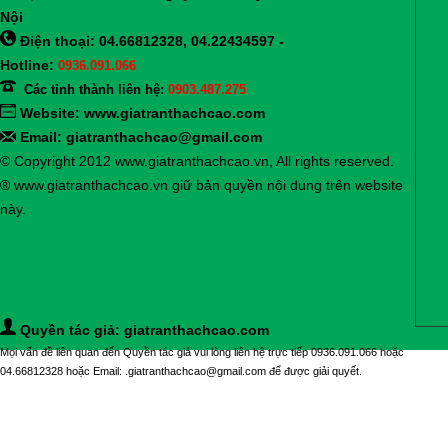
Nội
Điện thoại: 04.66812328, 04.22434597 -
Hotline:
0936.091.066
Các tỉnh thành liên hệ:
0903.487.275
Website:
www.giatranthachcao.com
Email: giatranthachcao@gmail.com
© Copyright 2012 www.giatranthachcao.vn, All rights reserved.
® www.giatranthachcao.vn giữ bản quyền nội dung trên website
này.
Quyền tác giả: giatranthachcao.com
Mọi vấn đề liên quan đến Quyền tác giả vui lòng liên hệ trực tiếp 0936.091.066 hoặc
04.66812328 hoặc Email: .giatranthachcao@gmail.com để được giải quyết.