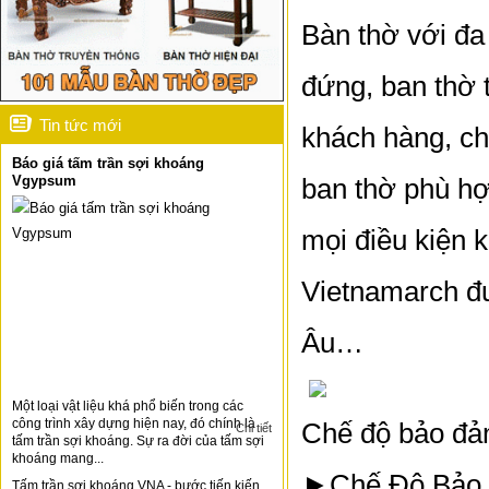
Bàn thờ với đa
đứng, ban thờ 
Tin tức mới
khách hàng, c
Báo giá tấm trần sợi khoáng
Vgypsum
ban thờ phù hợ
mọi điều kiện 
Vietnamarch đư
Âu…
Một loại vật liệu khá phổ biến trong các
công trình xây dựng hiện nay, đó chính là
Chế độ bảo đả
Chi tiết
tấm trần sợi khoáng. Sự ra đời của tấm sợi
khoáng mang...
►Chế Độ Bảo 
Tấm trần sợi khoáng VNA - bước tiến kiến