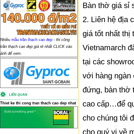
Bàn thờ giá sỉ 
2. Liên hệ địa
giá tốt nhất thị
Nhiều
mẫu trần thạch cao đẹp
- thi công
Vietnamarch đã
trần thạch cao đẹp giá rẻ nhất CLICK vào
ảnh để xem.
tại các showro
với hàng ngàn 
đứng, bàn thờ t
LIÊN QUAN
cao cấp…để quý
Thiet ke thi cong
tran thach cao
dep nhat
cho chúng tôi đ
cho quý vị về m