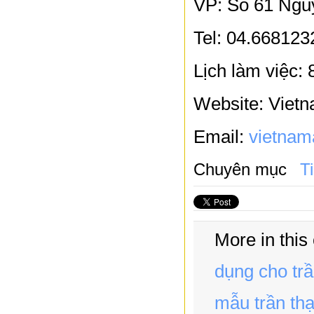
VP: Số 61 Ngu
Tel: 04.668123
Lịch làm việc:
Website: Viet
Email:
vietnam
Chuyên mục
T
More in this
dụng cho tr
mẫu trần thạ