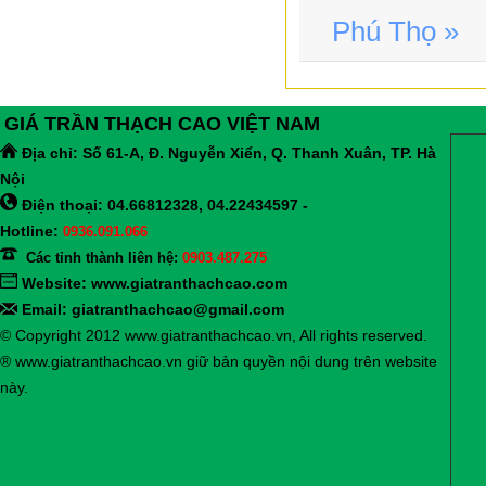
Phú Thọ »
GIÁ TRẦN THẠCH CAO VIỆT NAM
Địa chỉ:
Số 61-A, Đ. Nguyễn Xiển, Q. Thanh Xuân, TP. Hà
Nội
Điện thoại: 04.66812328, 04.22434597 -
Hotline:
0936.091.066
Các tỉnh thành liên hệ:
0903.487.275
Website:
www.giatranthachcao.com
Email: giatranthachcao@gmail.com
© Copyright 2012 www.giatranthachcao.vn, All rights reserved.
® www.giatranthachcao.vn giữ bản quyền nội dung trên website
này.