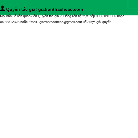
Quyền tác giả: giatranthachcao.com
Mọi vấn đề liên quan đến Quyền tác giả vui lòng liên hệ trực tiếp 0936.091.066 hoặc
04.66812328 hoặc Email: .giatranthachcao@gmail.com để được giải quyết.