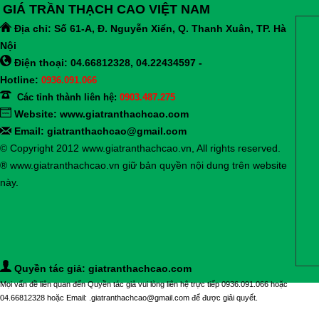
GIÁ TRẦN THẠCH CAO VIỆT NAM
Địa chỉ:
Số 61-A, Đ. Nguyễn Xiển, Q. Thanh Xuân, TP. Hà
Nội
Điện thoại: 04.66812328, 04.22434597 -
Hotline:
0936.091.066
Các tỉnh thành liên hệ:
0903.487.275
Website:
www.giatranthachcao.com
Email: giatranthachcao@gmail.com
© Copyright 2012 www.giatranthachcao.vn, All rights reserved.
® www.giatranthachcao.vn giữ bản quyền nội dung trên website
này.
Quyền tác giả: giatranthachcao.com
Mọi vấn đề liên quan đến Quyền tác giả vui lòng liên hệ trực tiếp 0936.091.066 hoặc
04.66812328 hoặc Email: .giatranthachcao@gmail.com để được giải quyết.