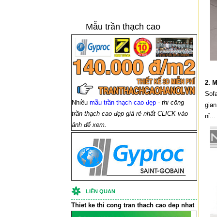
Mẫu trần thạch cao
2. 
Sofa
Nhiều
mẫu trần thạch cao đẹp
- thi công
gian
trần thạch cao đẹp giá rẻ nhất CLICK vào
nỉ..
ảnh để xem.
LIÊN QUAN
Thiet ke thi cong
tran thach cao
dep nhat