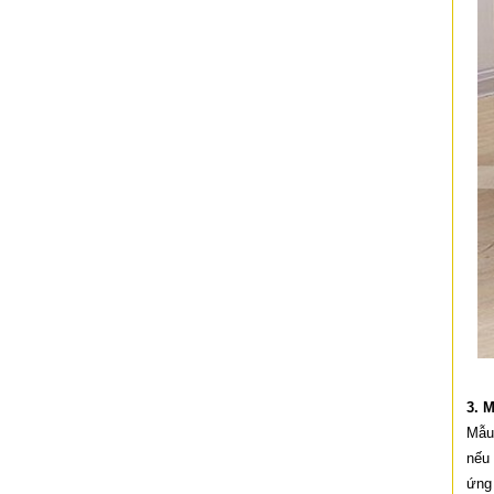
3. 
Mẫu
nếu 
ứng