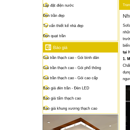
Tran
Lắp đặt điện nước
Nhữ
Đèn trần đẹp
Sof
Tư vấn thiết kế nhà đẹp
nhữn
Đèn quạt trần
trườ
biến
Báo giá
tại 
Giá trần thạch cao - Gói bình dân
1. M
Chất
Giá trần thạch cao - Gói phổ thông
dụng
Giá trần thạch cao - Gói cao cấp
ngư
Báo giá đèn trần - Đèn LED
Báo giá tấm thạch cao
Báo giá khung xương thạch cao