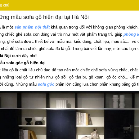
g chủ
ng mẫu sofa gỗ hiện đại tại Hà Nội
a là một
sản phẩm nội thất
khá quan trọng đối với không gian phòng khách, n
g chiếc ghế sofa còn đóng vai trò như một vật phẩm trang trí, giúp
phòng 
ng, ghế sofa được thiết kế với mẫu mã, kiểu dáng, chất liệu, màu sắc... vô
 nhất để làm ra chiếc ghế sofa đó là gỗ. Trong bài viết lần này, mời các b
Hà Nội
dưới đây nhé!
ẫu sofa góc gỗ hiện đại
 liệu gỗ là chất liệu chủ đạo để tạo nên một chiếc ghế sofa vững chắc, chấ
 những loại gỗ tự nhiên như gỗ sồi, gỗ tần bì, gỗ xoan, gỗ óc chó... để 
ời dùng. Những mẫu
sofa góc
phần lớn cũng lựa chọn phần khung bằng gỗ th