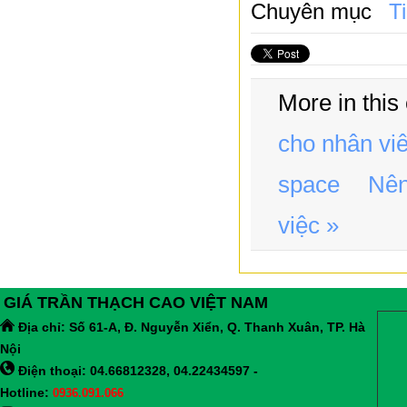
Chuyên mục
T
More in this
cho nhân vi
space
Nên
việc »
GIÁ TRẦN THẠCH CAO VIỆT NAM
Địa chỉ:
Số 61-A, Đ. Nguyễn Xiển, Q. Thanh Xuân, TP. Hà
Nội
Điện thoại: 04.66812328, 04.22434597 -
Hotline:
0936.091.066