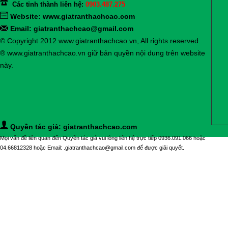
Các tỉnh thành liên hệ:
0903.487.275
Website:
www.giatranthachcao.com
Email: giatranthachcao@gmail.com
© Copyright 2012 www.giatranthachcao.vn, All rights reserved.
® www.giatranthachcao.vn giữ bản quyền nội dung trên website
này.
Quyền tác giả: giatranthachcao.com
Mọi vấn đề liên quan đến Quyền tác giả vui lòng liên hệ trực tiếp 0936.091.066 hoặc
04.66812328 hoặc Email: .giatranthachcao@gmail.com để được giải quyết.