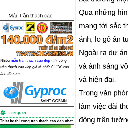
Qua những hình
Mẫu trần thạch cao
mang tới sắc th
ảnh, lo gô ấn 
Ngoài ra dự án
Nhiều
mẫu trần thạch cao đẹp
- thi công
và ánh sáng vô 
trần thạch cao đẹp giá rẻ nhất CLICK vào
ảnh để xem.
và hiện đại.
Trong văn phòn
làm việc dài t
LIÊN QUAN
động trên tườn
Thiet ke thi cong
tran thach cao
dep nhat