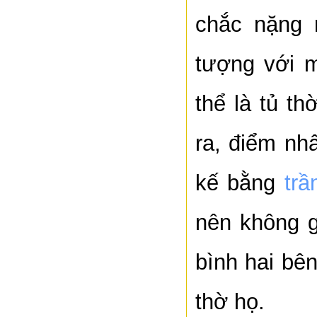
chắc nặng 
tượng với 
thể là tủ t
ra, điểm nh
kế bằng
tr
nên không g
bình hai bên
thờ họ.