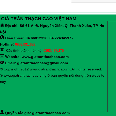
GIÁ TRẦN THẠCH CAO VIỆT NAM
Địa chỉ:
Số 61-A, Đ. Nguyễn Xiển, Q. Thanh Xuân, TP. Hà
Nội
Điện thoại: 04.66812328, 04.22434597 -
Hotline:
0936.091.066
Các tỉnh thành liên hệ:
0903.487.275
Website:
www.giatranthachcao.com
Email: giatranthachcao@gmail.com
© Copyright 2012 www.giatranthachcao.vn, All rights reserved.
® www.giatranthachcao.vn giữ bản quyền nội dung trên website
này.
Quyền tác giả: giatranthachcao.com