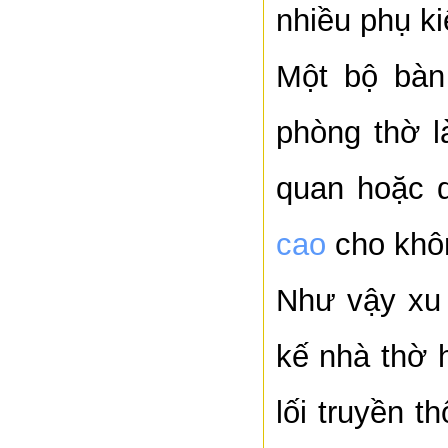
nhiều phụ ki
Một bộ bàn
phòng thờ l
quan hoặc 
cao
cho khôn
Như vậy xu 
kế nhà thờ h
lối truyền t