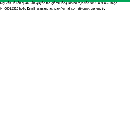
Mọi vấn đề liên quan đến Quyền tác giả vui lòng liên hệ trực tiếp 0936.091.066 hoặc
04.66812328 hoặc Email: .giatranthachcao@gmail.com để được giải quyết.