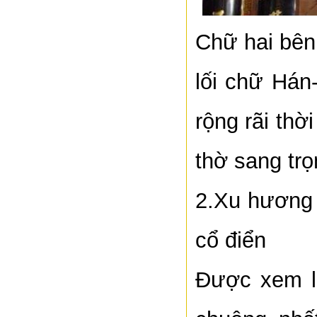
Chữ hai bên 
lối chữ Hán
rộng rãi thờ
thờ sang trọ
2.Xu hương t
cổ điển
Được xem l