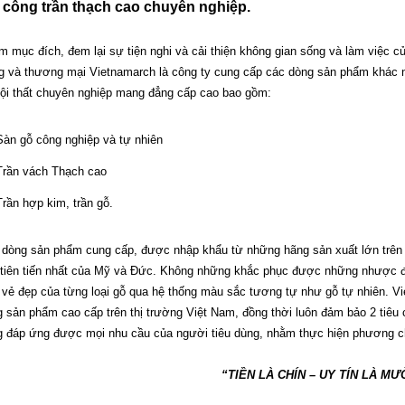
 công trần thạch cao chuyên nghiệp.
 mục đích, đem lại sự tiện nghi và cải thiện không gian sống và làm việc củ
 và thương mại Vietnamarch là công ty cung cấp các dòng sản phẩm khác 
ội thất chuyên nghiệp mang đẳng cấp cao bao gồm:
Sàn gỗ công nghiệp và tự nhiên
Trần vách Thạch cao
Trần hợp kim, trần gỗ.
dòng sản phẩm cung cấp, được nhập khẩu từ những hãng sản xuất lớn trên
 tiên tiến nhất của Mỹ và Đức.
Không những khắc phục được những nhược đi
vẻ đẹp của từng loại gỗ qua hệ thống màu sắc tương tự như gỗ tự nhiên.
Vi
 sản phẩm cao cấp trên thị
trường Việt Nam, đồng thời luôn đảm bảo 2 tiêu 
g đáp ứng được mọi nhu cầu của người tiêu dùng, nhằm
thực hiện phương 
“TIỀN LÀ CHÍN – UY TÍN LÀ MƯ