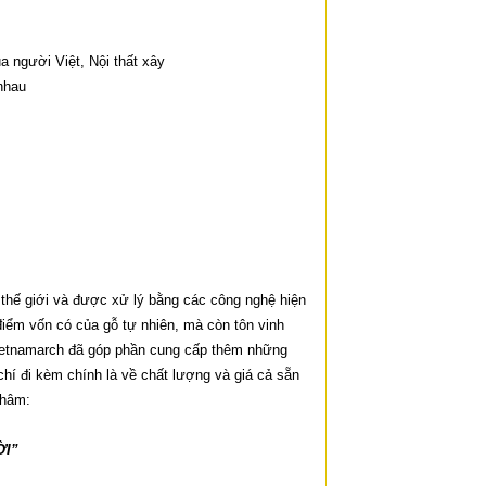
a người Việt, Nội thất xây
nhau
 thế
giới và được xử lý bằng các công nghệ hiện
ểm vốn có của gỗ tự nhiên, mà còn tôn
vinh
etnamarch đã góp phần cung cấp thêm những
chí đi kèm chính là về chất
lượng và giá cả sẵn
châm:
ỜI”