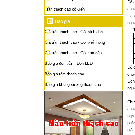
Để đ
chức
Trần thạch cao cổ điển
Lịch
Báo giá
ngườ
- T
Giá trần thạch cao - Gói bình dân
Giá trần thạch cao - Gói phổ thông
Giá trần thạch cao - Gói cao cấp
Báo giá đèn trần - Đèn LED
Để đ
Báo giá tấm thạch cao
chức
Lịch
Báo giá khung xương thạch cao
ngườ
Chươ
chức
nghi
phẩm
giải