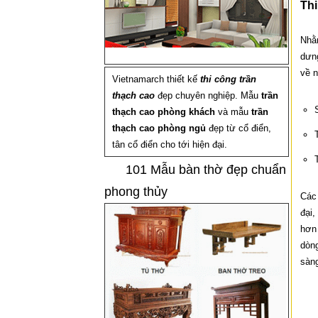
Thi
Nhằm
dưng
về n
Vietnamarch thiết kế
thi công trần
thạch cao
đẹp chuyên nghiệp. Mẫu
trần
thạch cao phòng khách
và mẫu
trần
thạch cao phòng ngủ
đẹp từ cổ điển,
tân cổ điển cho tới hiện đại.
101 Mẫu bàn thờ đẹp chuẩn
phong thủy
Các 
đại,
hơn 
dòng
sàn