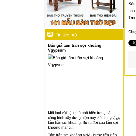
Sản 
nhu 
Tron
Chu
Tin tức mới
Báo giá tấm trần sợi khoáng
Vgypsum
Một loại vật liệu khá phổ biến trong các
công trình xây dựng hiện nay, đó chính là
Chi tiết
tấm trần sợi khoáng. Sự ra đời của tấm sợi
khoáng mang...
Tấm trần sợi khoáng VNA - bước tiến kiến