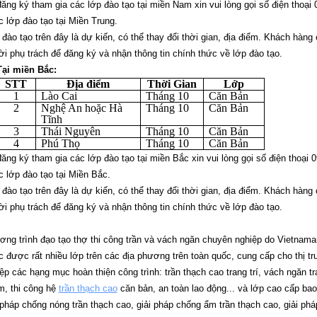
ăng ký tham gia các lớp đào tạo tại miền Nam xin vui lòng gọi số điện thoạ
 lớp đào tạo tại Miền Trung.
 đào tạo trên đây là dự kiến, có thể thay đổi thời gian, địa điểm. Khách hàng 
i phụ trách để đăng ký và nhận thông tin chính thức về lớp đào tạo.
ại miền Bắc:
STT
Địa điểm
Thời Gian
Lớp
1
Lào Cai
Tháng 10
Căn Bản
2
Nghệ An hoặc Hà
Tháng 10
Căn Bản
Tĩnh
3
Thái Nguyên
Tháng 10
Căn Bản
4
Phú Thọ
Tháng 10
Căn Bản
ăng ký tham gia các lớp đào tạo tại miền Bắc xin vui lòng gọi số điện thoại
 lớp đào tạo tại Miền Bắc.
 đào tạo trên đây là dự kiến, có thể thay đổi thời gian, địa điểm. Khách hàng 
i phụ trách để đăng ký và nhận thông tin chính thức về lớp đào tạo.
ng trình đạo tạo thợ thi công trần và vách ngăn chuyên nghiệp do Vietnama
 được rất nhiều lớp trên các địa phương trên toàn quốc, cung cấp cho thị 
ệp các hạng mục hoàn thiện công trình: trần thạch cao trang trí, vách ngăn 
, thi công hệ
trần thạch cao
căn bản, an toàn lao động... và lớp cao cấp ba
 pháp chống nóng trần thạch cao, giải pháp chống ẩm trần thạch cao, giải phá