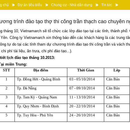
g chủ
Dự án tiêu biểu
Chung cư - Nhà dân dụng
Tin tức
ng trình đào tạo thợ thi công trần thạch cao chuyên nghiệp Vietnamarch 10/2013
ơng trình đào tạo thợ thi công trần thạch cao chuyên 
g tháng 10, Vietnamarch sẽ tổ chức các lớp đào tạo tại các tỉnh, thành ph
Yên. Công ty Vietnamarch xin thông báo đến các khách hàng là các trung tâm 
công tự do tại các tỉnh tham dự chương trình đào tạo thi công trần và vách 
chi phí tài liệu, ăn trưa, chi phí đào tạo...).
tiết lịch đào tạo tháng 10.2013:
ại miền Trung:
STT
Địa điểm
Thời Gian
Lớp
1
Tp. Đồng Hới
-
Quảng Bình
03
-
05/10/2014
Căn Bản
2
Tp. Đà Nẵng
07
-
09/10/2014
Căn Bản
3
Tp. Tam Kỳ
-
Quảng Nam
11
-
13/10/2014
Căn Bản
4
Tp. Quy Nhơn
-
Bình Định
20
-
22/10/2014
Căn Bản
5
Tp. Tuy Hòa
-
Phú Yên
24
-
26/10/2014
Căn Bản