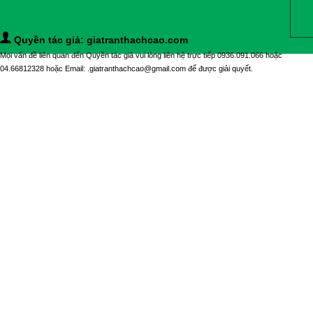
Quyền tác giả: giatranthachcao.com
Mọi vấn đề liên quan đến Quyền tác giả vui lòng liên hệ trực tiếp 0936.091.066 hoặc
04.66812328 hoặc Email: .giatranthachcao@gmail.com để được giải quyết.