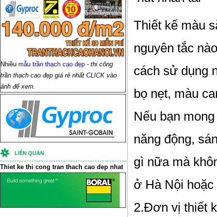
Thiết kế màu s
nguyên tắc nà
Nhiều
mẫu trần thạch cao đẹp
- thi công
cách sử dụng 
trần thạch cao đẹp giá rẻ nhất CLICK vào
ảnh để xem.
bọ nẹt, màu ca
Nếu bạn mong m
năng động, sáng
LIÊN QUAN
gì nữa mà khôn
Thiet ke thi cong
tran thach cao
dep nhat
ở Hà Nội hoặc 
2.Đơn vị thiết