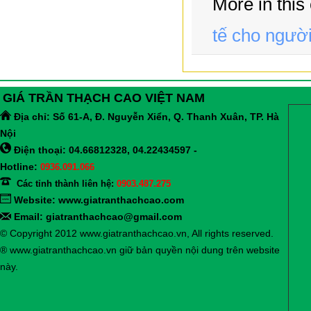
More in this
tế cho người
GIÁ TRẦN THẠCH CAO VIỆT NAM
Địa chỉ:
Số 61-A, Đ. Nguyễn Xiển, Q. Thanh Xuân, TP. Hà
Nội
Điện thoại: 04.66812328, 04.22434597 -
Hotline:
0936.091.066
Các tỉnh thành liên hệ:
0903.487.275
Website:
www.giatranthachcao.com
Email: giatranthachcao@gmail.com
© Copyright 2012 www.giatranthachcao.vn, All rights reserved.
® www.giatranthachcao.vn giữ bản quyền nội dung trên website
này.