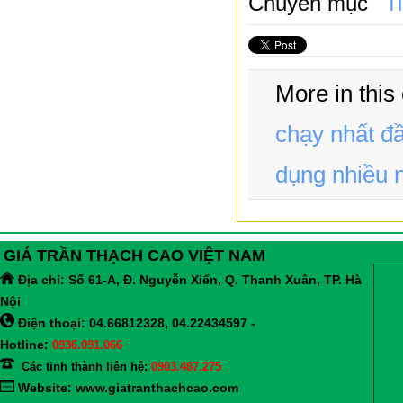
Chuyên mục
T
More in this
chạy nhất 
dụng nhiều n
GIÁ TRẦN THẠCH CAO VIỆT NAM
Địa chỉ:
Số 61-A, Đ. Nguyễn Xiển, Q. Thanh Xuân, TP. Hà
Nội
Điện thoại: 04.66812328, 04.22434597 -
Hotline:
0936.091.066
Các tỉnh thành liên hệ:
0903.487.275
Website:
www.giatranthachcao.com