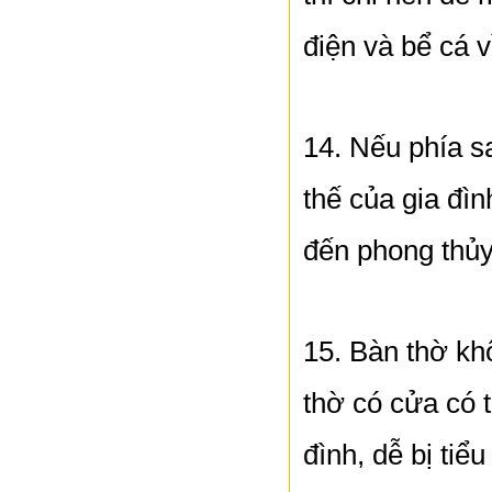
điện và bể cá vì
14. Nếu phía sa
thế của gia đì
đến phong thủy
15. Bàn thờ kh
thờ có cửa có 
đình, dễ bị tiể