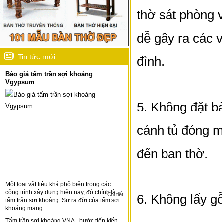
thờ sát phòng vệ
dễ gây ra các 
Tin tức mới
đình.
Báo giá tấm trần sợi khoáng
Vgypsum
5. Không đặt bà
cánh tủ đóng m
đến ban thờ.
Một loại vật liệu khá phổ biến trong các
công trình xây dựng hiện nay, đó chính là
Chi tiết
6. Không lấy g
tấm trần sợi khoáng. Sự ra đời của tấm sợi
khoáng mang...
Tấm trần sợi khoáng VNA - bước tiến kiến