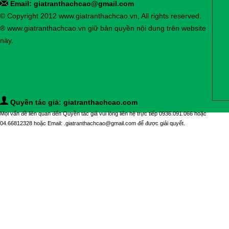
Email: giatranthachcao@gmail.com
© Copyright 2012 www.giatranthachcao.vn, All rights reserved.
® www.giatranthachcao.vn giữ bản quyền nội dung trên website
này.
Quyền tác giả: giatranthachcao.com
Mọi vấn đề liên quan đến Quyền tác giả vui lòng liên hệ trực tiếp 0936.091.066 hoặc
04.66812328 hoặc Email: .giatranthachcao@gmail.com để được giải quyết.