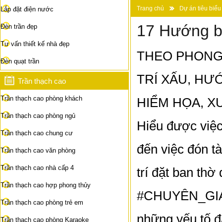
Trang chủ
Dự án tiêu biểu
Lắp đặt điện nước
17 Hướng bà
Đèn trần đẹp
Tư vấn thiết kế nhà đẹp
THEO PHONG
Đèn quạt trần
TRÍ XẤU, HƯ
Trần thạch cao
Trần thạch cao phòng khách
HIỂM HỌA, XU
Trần thạch cao phòng ngủ
Hiểu được việc
Trần thạch cao chung cư
đến việc đón t
Trần thạch cao văn phòng
Trần thạch cao nhà cấp 4
trí đặt ban th
Trần thạch cao hợp phong thủy
#CHUYÊN_GIA_
Trần thạch cao phòng trẻ em
những yếu tố đạ
Trần thạch cao phòng Karaoke