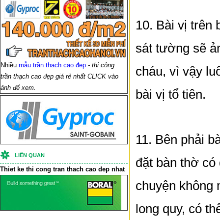
10. Bài vị trên
sát tường sẽ ả
Nhiều
mẫu trần thạch cao đẹp
- thi công
cháu, vì vậy l
trần thạch cao đẹp giá rẻ nhất CLICK vào
ảnh để xem.
bài vị tổ tiên.
11. Bên phải bà
LIÊN QUAN
đặt bàn thờ có
Thiet ke thi cong
tran thach cao
dep nhat
chuyện không m
long quy, có th