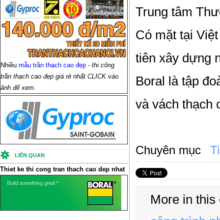
Trung tâm Thư
Có mặt tại Việ
tiên xây dựng 
Nhiều
mẫu trần thạch cao đẹp
- thi công
trần thạch cao đẹp giá rẻ nhất CLICK vào
Boral là tập đo
ảnh để xem.
và vách thạch c
Chuyên mục
T
LIÊN QUAN
Thiet ke thi cong
tran thach cao
dep nhat
More in this