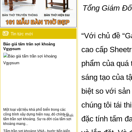
Tổng Giám Đốc
Tin tức mới
“Với chủ đề “G
Báo giá tấm trần sợi khoáng
cao cấp Sheetr
Vgypsum
phẩm của quá t
sáng tạo của t
biệt so với sản
chúng tôi tái t
Một loại vật liệu khá phổ biến trong các
công trình xây dựng hiện nay, đó chính là
Chi tiết
đặc tính tấm đ
tấm trần sợi khoáng. Sự ra đời của tấm sợi
khoáng mang...
Tấm trần sợi khoáng VNA - bước tiến kiến