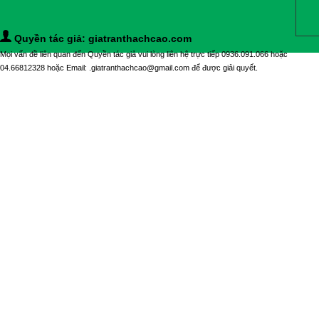
Quyền tác giả: giatranthachcao.com
Mọi vấn đề liên quan đến Quyền tác giả vui lòng liên hệ trực tiếp 0936.091.066 hoặc
04.66812328 hoặc Email: .giatranthachcao@gmail.com để được giải quyết.