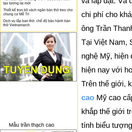
và lắp đặt. Và 
tạo tương lai mới
Thiết kế trọn bộ vách ngăn bàn thờ treo cho
chi phí cho kh
chung cư Mễ Trì
Dịch vụ lắp ban thờ, chế độ bảo hành bàn
thờ Vietnamarch.
ông Trần Thanh
Tại Việt Nam, 
nghệ Mỹ, hiện 
hiện nay với h
Trên thế giới,
cao
Mỹ cao cấp 
khắp thế giới 
tính biểu tượng
Mẫu trần thạch cao