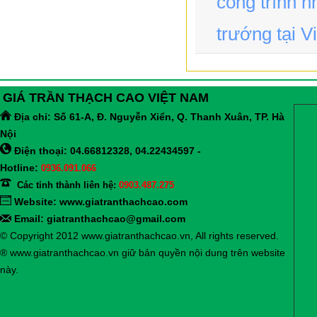
công trình 
trướng tại V
GIÁ TRẦN THẠCH CAO VIỆT NAM
Địa chỉ:
Số 61-A, Đ. Nguyễn Xiển, Q. Thanh Xuân, TP. Hà
Nội
Điện thoại: 04.66812328, 04.22434597 -
Hotline:
0936.091.066
Các tỉnh thành liên hệ:
0903.487.275
Website:
www.giatranthachcao.com
Email: giatranthachcao@gmail.com
© Copyright 2012 www.giatranthachcao.vn, All rights reserved.
® www.giatranthachcao.vn giữ bản quyền nội dung trên website
này.