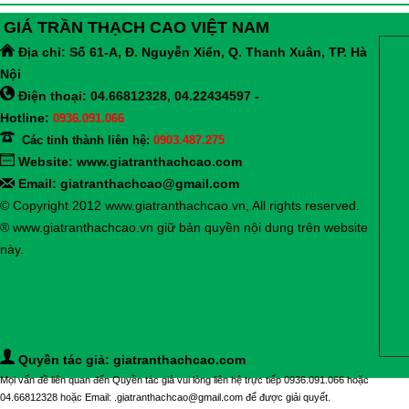
GIÁ TRẦN THẠCH CAO VIỆT NAM
Địa chỉ:
Số 61-A, Đ. Nguyễn Xiển, Q. Thanh Xuân, TP. Hà
Nội
Điện thoại: 04.66812328, 04.22434597 -
Hotline:
0936.091.066
Các tỉnh thành liên hệ:
0903.487.275
Website:
www.giatranthachcao.com
Email: giatranthachcao@gmail.com
© Copyright 2012 www.giatranthachcao.vn, All rights reserved.
® www.giatranthachcao.vn giữ bản quyền nội dung trên website
này.
Quyền tác giả: giatranthachcao.com
Mọi vấn đề liên quan đến Quyền tác giả vui lòng liên hệ trực tiếp 0936.091.066 hoặc
04.66812328 hoặc Email: .giatranthachcao@gmail.com để được giải quyết.