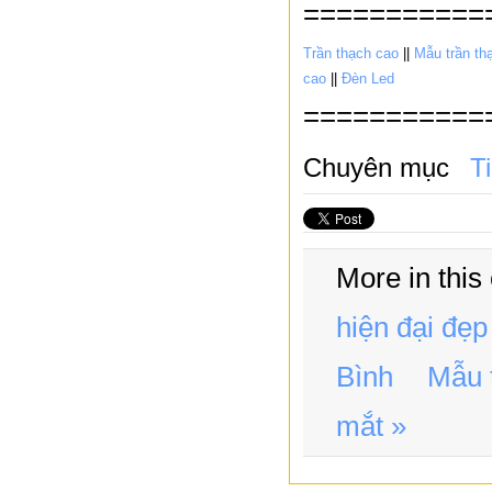
===========
Trần thạch cao
||
Mẫu trần th
cao
||
Đèn Led
===========
Chuyên mục
T
More in this
hiện đại đẹp
Bình
Mẫu t
mắt »