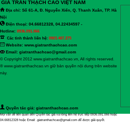
GIÁ TRẦN THẠCH CAO VIỆT NAM
Địa chỉ:
Số 61-A, Đ. Nguyễn Xiển, Q. Thanh Xuân, TP. Hà
Nội
Điện thoại: 04.66812328, 04.22434597 -
Hotline:
0936.091.066
Các tỉnh thành liên hệ:
0903.487.275
Website:
www.giatranthachcao.com
Email: giatranthachcao@gmail.com
© Copyright 2012 www.giatranthachcao.vn, All rights reserved.
® www.giatranthachcao.vn giữ bản quyền nội dung trên website
này.
Quyền tác giả: giatranthachcao.com
Mọi vấn đề liên quan đến Quyền tác giả vui lòng liên hệ trực tiếp 0936.091.066 hoặc
04.66812328 hoặc Email: .giatranthachcao@gmail.com để được giải quyết.