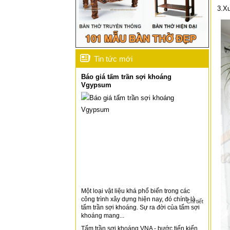
3.Xu
Tin tức mới
Báo giá tấm trần sợi khoáng
Vgypsum
Một loại vật liệu khá phổ biến trong các
công trình xây dựng hiện nay, đó chính là
Chi tiết
tấm trần sợi khoáng. Sự ra đời của tấm sợi
khoáng mang...
Tấm trần sợi khoáng VNA - bước tiến kiến