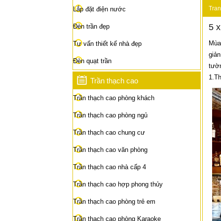
Tran
Lắp đặt điện nước
5 x
Đèn trần đẹp
Mùa 
Tư vấn thiết kế nhà đẹp
giản
Đèn quạt trần
tườn
1.Th
Trần thạch cao
Trần thạch cao phòng khách
Trần thạch cao phòng ngủ
Trần thạch cao chung cư
Trần thạch cao văn phòng
Trần thạch cao nhà cấp 4
Trần thạch cao hợp phong thủy
Trần thạch cao phòng trẻ em
Trần thạch cao phòng Karaoke