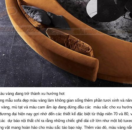
àu vàng đang trở thành xu hướng hot
ng mẫu sofa đẹp màu vàng làm không gian sống thêm phần tươi xinh và năn
 vàng, mù tạt và màu cam ấm áp đang đứng đầu các màu sắc cho xu hướng 
 đương đại hiện nay gợi nhớ đến các thiết kế đặc biệt từ thập niên 70 và 80
các dự báo nội thất chỉ ra rằng những chiếc ghế dài cỡ lớn như một bộ tuxed
g vật mang hoàn hảo cho màu sắc táo bạo này. Thêm vào đó, màu vàng nắn