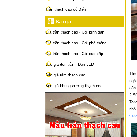
Trần thạch cao cổ điển
Báo giá
Giá trần thạch cao - Gói bình dân
Giá trần thạch cao - Gói phổ thông
Giá trần thạch cao - Gói cao cấp
Báo giá đèn trần - Đèn LED
Tìm 
Báo giá tấm thạch cao
ngôi
Báo giá khung xương thạch cao
cần 
2.Sử
Tang
nhỏ 
văn