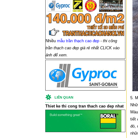
Nhiều
mẫu trần thạch cao đẹp
- thi công
trần thạch cao đẹp giá rẻ nhất CLICK vào
ảnh để xem.
LIÊN QUAN
5. M
Nhữ
Thiet ke thi cong
tran thach cao
dep nhat
Màu
tiết
đó, 
nhữn