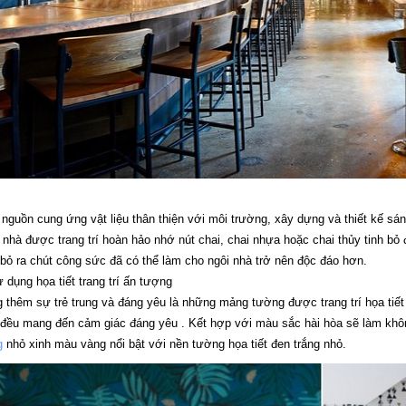
nguồn cung ứng vật liệu thân thiện với môi trường, xây dựng và thiết kế sá
 nhà được trang trí hoàn hảo nhớ nút chai, chai nhựa hoặc chai thủy tinh bỏ 
bỏ ra chút công sức đã có thể làm cho ngôi nhà trở nên độc đáo hơn.
 dụng họa tiết trang trí ấn tượng
 thêm sự trẻ trung và đáng yêu là những mảng tường được trang trí họa tiết ấ
đều mang đến cảm giác đáng yêu . Kết hợp với màu sắc hài hòa sẽ làm khô
g
nhỏ xinh màu vàng nổi bật với nền tường họa tiết đen trắng nhỏ.