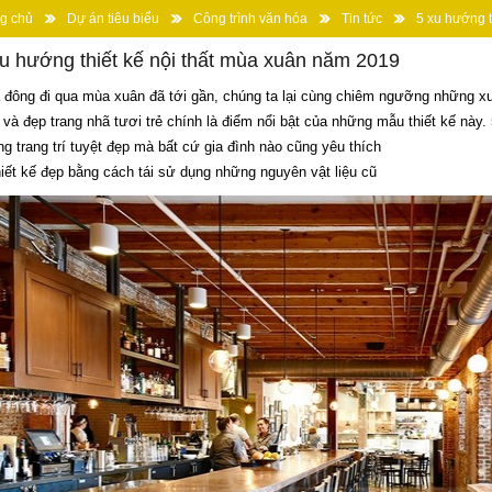
g chủ
Dự án tiêu biểu
Công trình văn hóa
Tin tức
5 xu hướng t
u hướng thiết kế nội thất mùa xuân năm 2019
đông đi qua mùa xuân đã tới gần, chúng ta lại cùng chiêm ngưỡng những xu 
 và đẹp trang nhã tươi trẻ chính là điểm nổi bật của những mẫu thiết kế nà
g trang trí tuyệt đẹp mà bất cứ gia đình nào cũng yêu thích
iết kế đẹp bằng cách tái sử dụng những nguyên vật liệu cũ