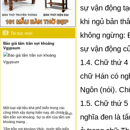
sự vận động tạ
khi ngủ bản th
Tin tức mới
không ngừng: Đ
Báo giá tấm trần sợi khoáng
sự vận động của
Vgypsum
1.4. Chữ thứ 4
chữ Hán có ngh
Ngôn (nói). Ch
1.5. Chữ thứ 5
Một loại vật liệu khá phổ biến trong các
công trình xây dựng hiện nay, đó chính là
Chi tiết
nghĩa đen là t
tấm trần sợi khoáng. Sự ra đời của tấm sợi
khoáng mang...
Tấm trần sợi khoáng VNA - bước tiến kiến