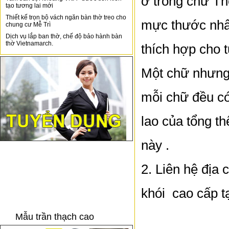
ở trong chữ Th
tạo tương lai mới
Thiết kế trọn bộ vách ngăn bàn thờ treo cho
mực thước nhất
chung cư Mễ Trì
Dịch vụ lắp ban thờ, chế độ bảo hành bàn
thờ Vietnamarch.
thích hợp cho 
Một chữ nhưng
mỗi chữ đều có
lao của tổng t
này .
2. Liên hệ địa
khói cao cấp tạ
Mẫu trần thạch cao