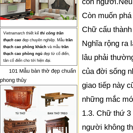
con người.Nếu k
Còn muốn phá tr
Chữ cấu thành 
Vietnamarch thiết kế
thi công trần
thạch cao
đẹp chuyên nghiệp. Mẫu
trần
Nghĩa rộng ra 
thạch cao phòng khách
và mẫu
trần
thạch cao phòng ngủ
đẹp từ cổ điển,
lâu phải thường
tân cổ điển cho tới hiện đại.
của đời sống nh
101 Mẫu bàn thờ đẹp chuẩn
phong thủy
giao tiếp này c
những mắc mớ 
1.3. Chữ thứ 3
người không th