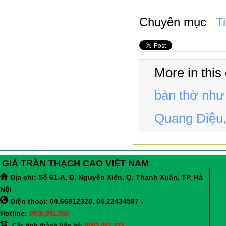
Chuyên mục
T
More in this
bàn thờ như
Quang Diệu,
GIÁ TRẦN THẠCH CAO VIỆT NAM
Địa chỉ:
Số 61-A, Đ. Nguyễn Xiển, Q. Thanh Xuân, TP. Hà
Nội
Điện thoại: 04.66812328, 04.22434597 -
Hotline:
0936.091.066
Các tỉnh thành liên hệ:
0903.487.275