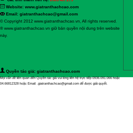
Website:
www.giatranthachcao.com
Email: giatranthachcao@gmail.com
© Copyright 2012 www.giatranthachcao.vn, All rights reserved.
® www.giatranthachcao.vn giữ bản quyền nội dung trên website
này.
Quyền tác giả: giatranthachcao.com
Mọi vấn đề liên quan đến Quyền tác giả vui lòng liên hệ trực tiếp 0936.091.066 hoặc
04.66812328 hoặc Email: .giatranthachcao@gmail.com để được giải quyết.