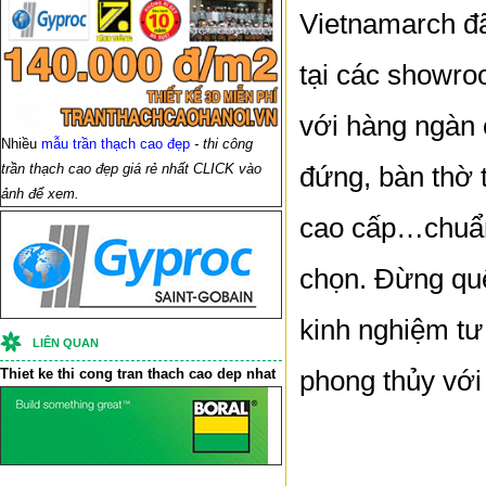
Vietnamarch đã
tại các showro
với hàng ngàn 
Nhiều
mẫu trần thạch cao đẹp
- thi công
trần thạch cao đẹp giá rẻ nhất CLICK vào
đứng, bàn thờ t
ảnh để xem.
cao cấp…chu
chọn. Đừng quên
kinh nghiệm tư 
LIÊN QUAN
phong thủy vớ
Thiet ke thi cong
tran thach cao
dep nhat