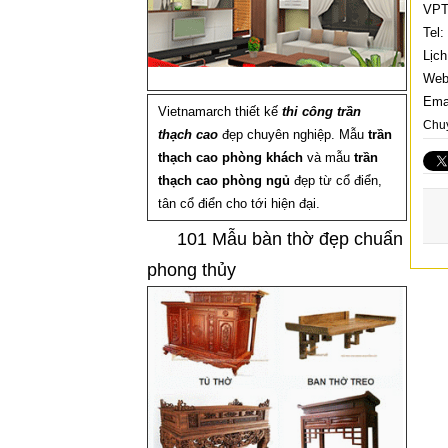
VPT
Tel:
Lịch
Web
Ema
Vietnamarch thiết kế
thi công trần
Chu
thạch cao
đẹp chuyên nghiệp. Mẫu
trần
thạch cao phòng khách
và mẫu
trần
thạch cao phòng ngủ
đẹp từ cổ điển,
tân cổ điển cho tới hiện đại.
101 Mẫu bàn thờ đẹp chuẩn
phong thủy