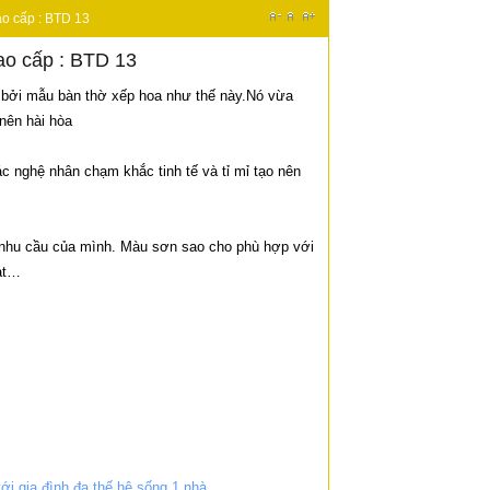
cao cấp : BTD 13
cao cấp : BTD 13
ờ bởi mẫu bàn thờ xếp hoa như thế này.Nó vừa
nên hài hòa
c nghệ nhân chạm khắc tinh tế và tỉ mỉ tạo nên
 nhu cầu của mình. Màu sơn sao cho phù hợp với
ạt…
i gia đình đa thế hệ sống 1 nhà