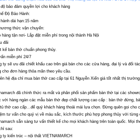
 độ bảo đảm quyền lợi cho khách hàng
ế Độ Bảo Hành:
 hành dài hạn:15 năm
ương thức vận chuyển:
 hàng tận nơi- Lắp đặt miễn phí trong nội thành Hà Nội
 đãi
t kế bàn thờ chuẩn phong thủy.
ấn miễn phí 24/7
 ty sẽ ưu đãi chiết khấu cao trên giá bán cho các cửa hàng, đại lý và đối t
 cho đơn hàng thỏa mãn theo yêu cầu.
iên hệ địa chỉ mua bàn thờ cao cấp tại 61 Nguyễn Xiển giá tốt nhất thị trường
namarch đã chính thức ra mắt và phân phối sản phẩm bàn thờ tại các showr
 với hàng ngàn các mẫu bàn thờ đẹp chất lượng cao cấp : bàn thờ đứng, bàn
 tủ thờ cao cấp…để quý khách hàng thoải mái lựa chọn. Đừng quên gọi cho chú
ệm tư vấn cho quý vị về màu sắc, kích thước phù hợp phong thủy với từ
namarch sẵn sàng tư vấn thiết kế cho mọi khách hàng trên toàn quốc. Mọi thông
chỉ sau:
g ty kiến trúc – nội thất VIETNAMARCH