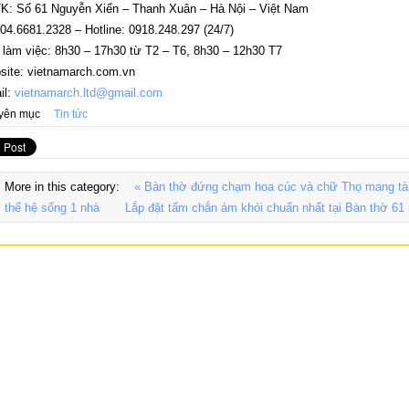
K: Số 61 Nguyễn Xiển – Thanh Xuân – Hà Nội – Việt Nam
 04.6681.2328 – Hotline: 0918.248.297 (24/7)
 làm việc: 8h30 – 17h30 từ T2 – T6, 8h30 – 12h30 T7
site: vietnamarch.com.vn
il:
vietnamarch.ltd@gmail.com
yên mục
Tin tức
More in this category:
« Bàn thờ đứng chạm hoa cúc và chữ Thọ mang tài 
thế hệ sống 1 nhà
Lắp đặt tấm chắn ám khói chuẩn nhất tại Bàn thờ 61