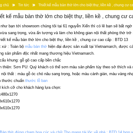
g chủ
Tin tức
Thiết kế mẫu bàn thờ lớn cho biệt thự, liền kề , chung cư 
ết kế mẫu bàn thờ lớn cho biệt thự, liền kề , chung cư 
như bạn tới showroom chúng tôi tại 61 nguyễn Xiển thì có lẽ bạn sẽ bất ng
vừa sang trọng, vừa ấn tượng và làm cho không gian nội thất phòng thờ trở 
hiết kế mẫu bàn thờ lớn cho biệt thự, liền kề , chung cư cao cấp : BTD 13
t xứ : Toàn bộ
mẫu bàn thờ
hiện đại được sản xuất tại Vietnamarch, được cá
ng sản phẩm độc nhất mang thương hiệu Vietnamarch.
cấu khung: gỗ gõ cao cấp bền chắc
 thiện: Sơn PU: Quý khách có thể sơn màu sản phẩm tùy theo sở thích và
nội thất : màu gỗ óc chó nâu sang trọng, hoặc màu cánh gián, màu vàng nh
h thước chuẩn
thước lỗ ban
 kích cỡ cho khách hàng lựa chọn:
x480x1270
0x610x1270
0x610x1270
Bàn thờ đứng chạm hoa cúc và chữ Thọ mang tài lộc về nhà : BTD 14 hợp vớ