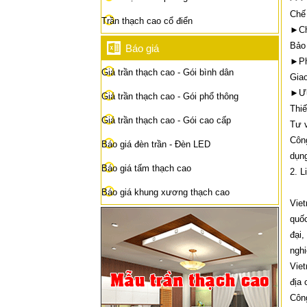
Chế
Trần thạch cao cổ điển
►Ch
Bảo
Báo giá
►Ph
Giá trần thạch cao - Gói bình dân
Giao
►Ưu
Giá trần thạch cao - Gói phổ thông
Thiế
Giá trần thạch cao - Gói cao cấp
Tư v
Công
Báo giá đèn trần - Đèn LED
dụng
Báo giá tấm thạch cao
2. L
Báo giá khung xương thạch cao
Viet
quốc
đại,
nghi
Viet
địa 
Côn