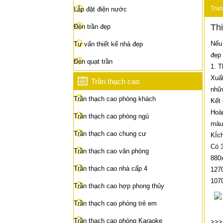
Tran
Lắp đặt điện nước
Thi
Đèn trần đẹp
Nếu 
Tư vấn thiết kế nhà đẹp
đẹp 
Đèn quạt trần
1. T
Xuấ
Trần thạch cao
nhữ
Trần thạch cao phòng khách
Kết 
Hoàn
Trần thạch cao phòng ngủ
màu 
Trần thạch cao chung cư
KÍc
Có 3
Trần thạch cao văn phòng
880
Trần thạch cao nhà cấp 4
127
107
Trần thạch cao hợp phong thủy
Trần thạch cao phòng trẻ em
Trần thạch cao phòng Karaoke
>>>