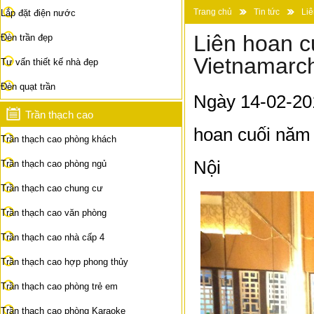
Trang chủ
Tin tức
Liê
Lắp đặt điện nước
Liên hoan c
Đèn trần đẹp
Vietnamarc
Tư vấn thiết kế nhà đẹp
Đèn quạt trần
Ngày 14-02-201
Trần thạch cao
hoan cuối năm 
Trần thạch cao phòng khách
Nội
Trần thạch cao phòng ngủ
Trần thạch cao chung cư
Trần thạch cao văn phòng
Trần thạch cao nhà cấp 4
Trần thạch cao hợp phong thủy
Trần thạch cao phòng trẻ em
Trần thạch cao phòng Karaoke