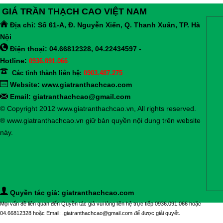
GIÁ TRẦN THẠCH CAO VIỆT NAM
Địa chỉ:
Số 61-A, Đ. Nguyễn Xiển, Q. Thanh Xuân, TP. Hà
Nội
Điện thoại: 04.66812328, 04.22434597 -
Hotline:
0936.091.066
Các tỉnh thành liên hệ:
0903.487.275
Website:
www.giatranthachcao.com
Email: giatranthachcao@gmail.com
© Copyright 2012 www.giatranthachcao.vn, All rights reserved.
® www.giatranthachcao.vn giữ bản quyền nội dung trên website
này.
Quyền tác giả: giatranthachcao.com
Mọi vấn đề liên quan đến Quyền tác giả vui lòng liên hệ trực tiếp 0936.091.066 hoặc
04.66812328 hoặc Email: .giatranthachcao@gmail.com để được giải quyết.