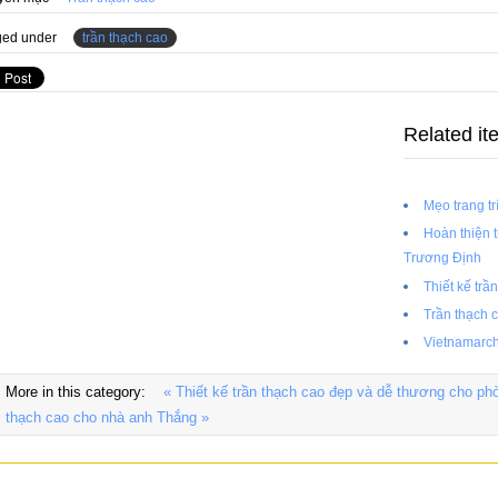
ed under
trần thạch cao
Related it
Mẹo trang tr
Hoàn thiện 
Trương Định
Thiết kế trầ
Trần thạch c
Vietnamarch
More in this category:
« Thiết kế trần thạch cao đẹp và dễ thương cho ph
thạch cao cho nhà anh Thắng »