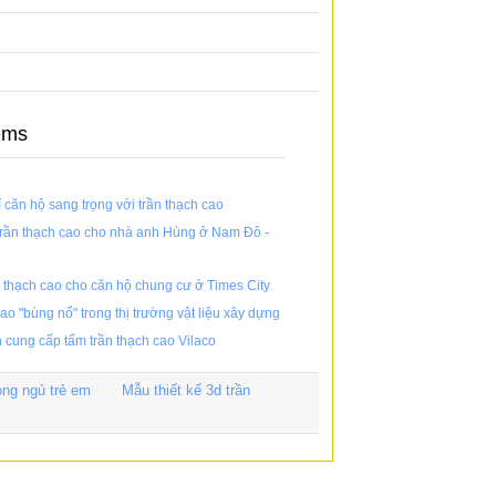
ems
í căn hộ sang trọng với trần thạch cao
trần thạch cao cho nhà anh Hùng ở Nam Đô -
n thạch cao cho căn hộ chung cư ở Times City
ao "bùng nổ" trong thị trường vật liệu xây dựng
 cung cấp tấm trần thạch cao Vilaco
òng ngủ trẻ em
Mẫu thiết kế 3d trần