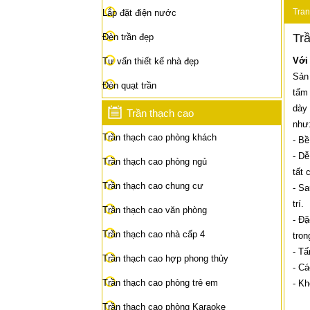
Tran
Lắp đặt điện nước
Trầ
Đèn trần đẹp
Với
Tư vấn thiết kế nhà đẹp
Sản 
Đèn quạt trần
tấm 
dày 
Trần thạch cao
như
Trần thạch cao phòng khách
- Bề
- Dễ
Trần thạch cao phòng ngủ
tất 
Trần thạch cao chung cư
- Sa
trí.
Trần thạch cao văn phòng
- Đặ
Trần thạch cao nhà cấp 4
tron
- Tấ
Trần thạch cao hợp phong thủy
- Cá
Trần thạch cao phòng trẻ em
- Kh
Trần thạch cao phòng Karaoke