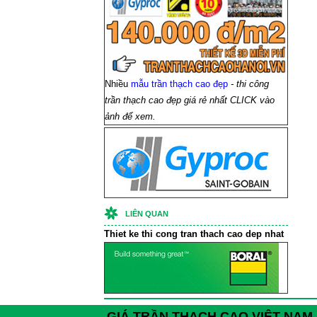
Nhiều
mẫu trần thạch cao đẹp
- thi công
trần thạch cao đẹp giá rẻ nhất CLICK vào
ảnh để xem.
LIÊN QUAN
Thiet ke thi cong
tran thach cao
dep nhat
GIÁ TRẦN THẠCH CAO VIỆT NAM