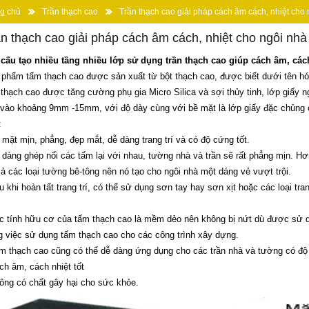
g chủ
Trần thạch cao
Trần thạch cao giải pháp cách âm cách, nhiệt cho
n thạch cao giải pháp cách âm cách, nhiệt cho ngôi nhà
 cấu tạo nhiều tầng nhiều lớp sử dụng trần thạch cao giúp cách âm, cách
phẩm tấm thạch cao được sản xuất từ bột thạch cao, được biết dưới tên hóa
thạch cao được tăng cường phụ gia Micro Silica và sợi thủy tinh, lớp giấy 
vào khoảng 9mm -15mm, với độ dày cùng với bề mặt là lớp giấy đặc chủng c
:
 mặt mịn, phẳng, đẹp mắt, dễ dàng trang trí và có độ cứng tốt.
 dàng ghép nối các tấm lại với nhau, tường nhà và trần sẽ rất phẳng mịn. H
cả các loại tường bê-tông nên nó tạo cho ngôi nhà một dáng vẻ vượt trội.
u khi hoàn tất trang trí, có thể sử dụng sơn tay hay sơn xịt hoặc các loại tr
c tính hữu cơ của tấm thạch cao là mềm dẻo nên không bị nứt dù được sử dụn
g việc sử dụng tấm thạch cao cho các công trình xây dựng.
m thạch cao cũng có thể dễ dàng ứng dụng cho các trần nhà và tường có độ
ch âm, cách nhiệt tốt
ông có chất gây hại cho sức khỏe.