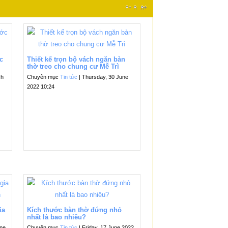
c
Thiết kế trọn bộ vách ngăn bàn
thờ treo cho chung cư Mễ Trì
ch
Chuyên mục
Tin tức
| Thursday, 30 June
2022 10:24
ia
Kích thước bàn thờ đứng nhỏ
nhất là bao nhiêu?
une
Chuyên mục
Tin tức
| Friday, 17 June 2022