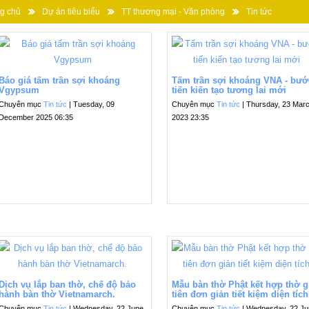
g chủ
Dự án tiêu biểu
TT thương mại - Văn phòng
Tin tức
Báo giá tấm trần sợi khoáng
Tấm trần sợi khoáng VNA - bướ
Vgypsum
tiến kiến tạo tương lai mới
Chuyên mục
Tin tức
| Tuesday, 09
Chuyên mục
Tin tức
| Thursday, 23 Mar
December 2025 06:35
2023 23:35
Dịch vụ lắp ban thờ, chế độ bảo
Mẫu bàn thờ Phật kết hợp thờ g
hành bàn thờ Vietnamarch.
tiên đơn giản tiết kiệm diện tích
Chuyên mục
Tin tức
| Wednesday, 22 June
Chuyên mục
Tin tức
| Wednesday, 22 J