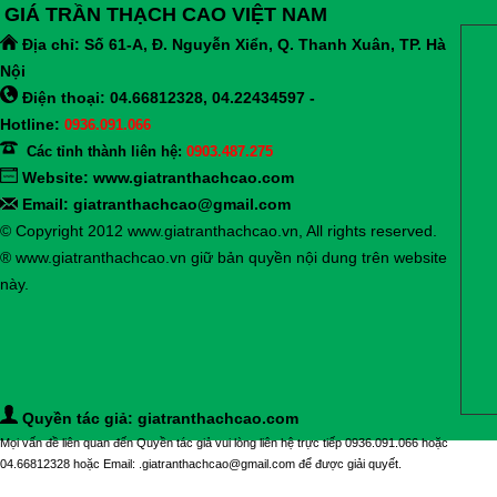
GIÁ TRẦN THẠCH CAO VIỆT NAM
Địa chỉ:
Số 61-A, Đ. Nguyễn Xiển, Q. Thanh Xuân, TP. Hà
Nội
Điện thoại: 04.66812328, 04.22434597 -
Hotline:
0936.091.066
Các tỉnh thành liên hệ:
0903.487.275
Website:
www.giatranthachcao.com
Email: giatranthachcao@gmail.com
© Copyright 2012 www.giatranthachcao.vn, All rights reserved.
® www.giatranthachcao.vn giữ bản quyền nội dung trên website
này.
Quyền tác giả: giatranthachcao.com
Mọi vấn đề liên quan đến Quyền tác giả vui lòng liên hệ trực tiếp 0936.091.066 hoặc
04.66812328 hoặc Email: .giatranthachcao@gmail.com để được giải quyết.