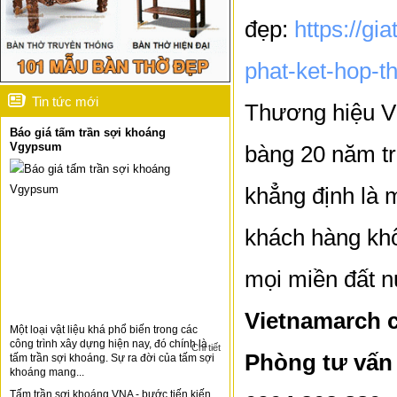
đẹp:
https://gi
phat-ket-hop-th
Tin tức mới
Thương hiệu Vi
Báo giá tấm trần sợi khoáng
Vgypsum
bàng 20 năm t
khẳng định là 
khách hàng khô
mọi miền đất nư
Vietnamarch 
Một loại vật liệu khá phổ biến trong các
công trình xây dựng hiện nay, đó chính là
Chi tiết
Phòng tư vấn 
tấm trần sợi khoáng. Sự ra đời của tấm sợi
khoáng mang...
Tấm trần sợi khoáng VNA - bước tiến kiến