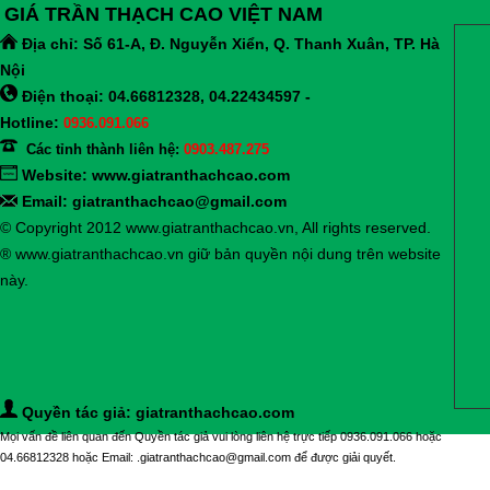
GIÁ TRẦN THẠCH CAO VIỆT NAM
Địa chỉ:
Số 61-A, Đ. Nguyễn Xiển, Q. Thanh Xuân, TP. Hà
Nội
Điện thoại: 04.66812328, 04.22434597 -
Hotline:
0936.091.066
Các tỉnh thành liên hệ:
0903.487.275
Website:
www.giatranthachcao.com
Email: giatranthachcao@gmail.com
© Copyright 2012 www.giatranthachcao.vn, All rights reserved.
® www.giatranthachcao.vn giữ bản quyền nội dung trên website
này.
Quyền tác giả: giatranthachcao.com
Mọi vấn đề liên quan đến Quyền tác giả vui lòng liên hệ trực tiếp 0936.091.066 hoặc
04.66812328 hoặc Email: .giatranthachcao@gmail.com để được giải quyết.