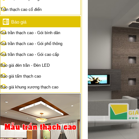
Trần thạch cao cổ điển
Báo giá
Giá trần thạch cao - Gói bình dân
Giá trần thạch cao - Gói phổ thông
Giá trần thạch cao - Gói cao cấp
Báo giá đèn trần - Đèn LED
Báo giá tấm thạch cao
Báo giá khung xương thạch cao