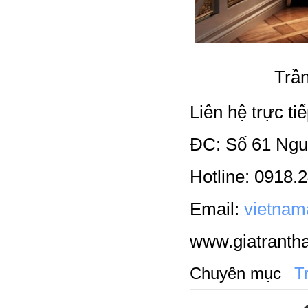
Trầ
Liên hệ trực t
ĐC: Số 61 Ngu
Hotline: 0918.
Email:
vietnam
www.giatranth
Chuyên mục
T