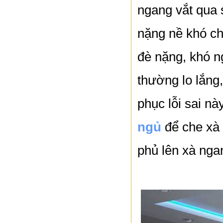
ngang vắt qua 
nặng nề khó ch
đè nặng, khó n
thường lo lắng
phục lỗi sai nà
ngủ
để che xà
phủ lên xà nga