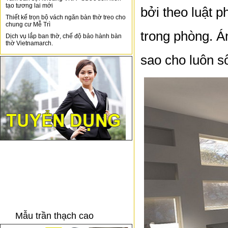
tạo tương lai mới
bởi theo luật 
Thiết kế trọn bộ vách ngăn bàn thờ treo cho
chung cư Mễ Trì
trong phòng. Á
Dịch vụ lắp ban thờ, chế độ bảo hành bàn
thờ Vietnamarch.
sao cho luôn s
Mẫu trần thạch cao