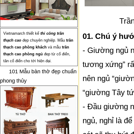
Trầ
Vietnamarch thiết kế
thi công trần
01. Chú ý hư
thạch cao
đẹp chuyên nghiệp. Mẫu
trần
thạch cao phòng khách
và mẫu
trần
- Giường ngủ 
thạch cao phòng ngủ
đẹp từ cổ điển,
tân cổ điển cho tới hiện đại.
tương xứng” rấ
101 Mẫu bàn thờ đẹp chuẩn
nên ngủ “giườn
phong thủy
“giường Tây tứ
- Đầu giường 
ngủ, nghỉ là đ