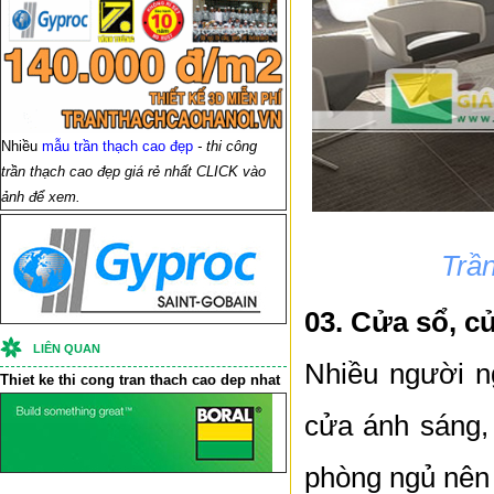
Nhiều
mẫu trần thạch cao đẹp
- thi công
trần thạch cao đẹp giá rẻ nhất CLICK vào
ảnh để xem.
Trầ
03. Cửa sổ, 
LIÊN QUAN
Nhiều người n
Thiet ke thi cong
tran thach cao
dep nhat
cửa ánh sáng, 
phòng ngủ nên 