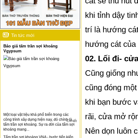
cát sẽ thu hút 
khi tỉnh dậy ti
trí là hướng c
Tin tức mới
hướng cát của 
Báo giá tấm trần sợi khoáng
Vgypsum
02. Lối đi- c
Cũng giống như
cũng đóng một 
khi bạn bước v
rãi, cửa mở rộn
Một loại vật liệu khá phổ biến trong các
công trình xây dựng hiện nay, đó chính là
Chi tiết
tấm trần sợi khoáng. Sự ra đời của tấm sợi
Nên dọn luôn c
khoáng mang...
Tấm trần sợi khoáng VNA - bước tiến kiến