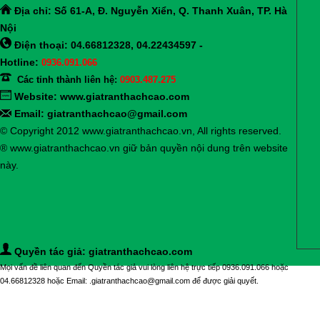
Địa chỉ:
Số 61-A, Đ. Nguyễn Xiển, Q. Thanh Xuân, TP. Hà
Nội
Điện thoại: 04.66812328, 04.22434597 -
Hotline:
0936.091.066
Các tỉnh thành liên hệ:
0903.487.275
Website:
www.giatranthachcao.com
Email: giatranthachcao@gmail.com
© Copyright 2012 www.giatranthachcao.vn, All rights reserved.
® www.giatranthachcao.vn giữ bản quyền nội dung trên website
này.
Quyền tác giả: giatranthachcao.com
Mọi vấn đề liên quan đến Quyền tác giả vui lòng liên hệ trực tiếp 0936.091.066 hoặc
04.66812328 hoặc Email: .giatranthachcao@gmail.com để được giải quyết.